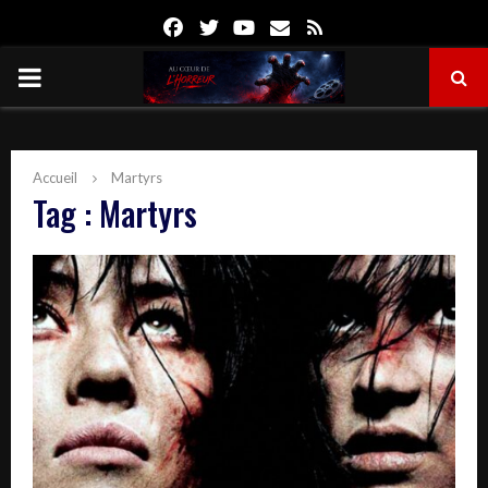
Facebook
Twitter
Youtube
Email
Rss
PRIMARY
MENU
Accueil
Martyrs
Tag : Martyrs