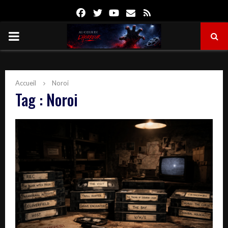
Facebook
Twitter
Youtube
Email
Rss
PRIMARY
MENU
Accueil
Noroi
Tag : Noroi