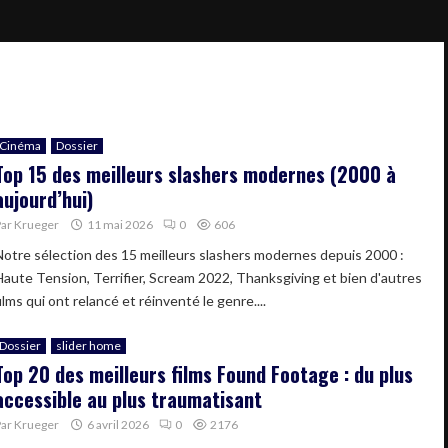
Cinéma
Dossier
Top 15 des meilleurs slashers modernes (2000 à
aujourd’hui)
Par
Krueger
11 mai 2026
0
606
Notre sélection des 15 meilleurs slashers modernes depuis 2000 :
Haute Tension, Terrifier, Scream 2022, Thanksgiving et bien d'autres
ilms qui ont relancé et réinventé le genre....
Dossier
slider home
Top 20 des meilleurs films Found Footage : du plus
accessible au plus traumatisant
Par
Krueger
6 avril 2026
0
2176