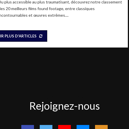
Du plus accessible au plus traumatisant, découvrez notre classement
des 20 meilleurs films found footage, entre classiques
incontournables et œuvres extrêmes....
IR PLUS D'ARTICLES
Rejoignez-
Rejoignez-nous
nous