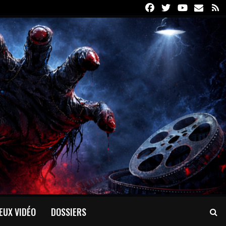
Facebook
Twitter
Youtube
Email
R
EUX VIDÉO
DOSSIERS