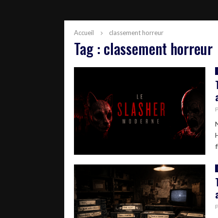
Accueil
classement horreur
Tag : classement horreur
f