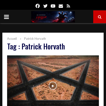
Facebook
Twitter
Youtube
Email
Rss
PRIMARY
MENU
Accueil
Patrick Horvath
Tag : Patrick Horvath