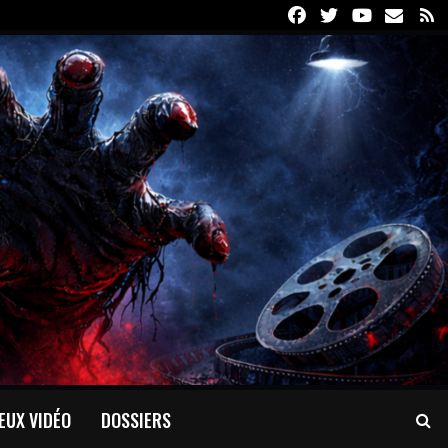
Facebook
Twitter
Youtube
Email
R
EUX VIDÉO
DOSSIERS