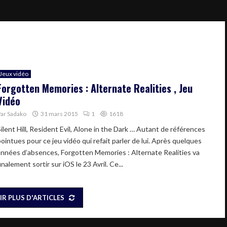
Jeux vidéo
Forgotten Memories : Alternate Realities , Jeu
Vidéo
Par
Sadako
31 mars 2015
1
1618
Silent Hill, Resident Evil, Alone in the Dark … Autant de références
pointues pour ce jeu vidéo qui refait parler de lui. Après quelques
années d’absences, Forgotten Memories : Alternate Realities va
inalement sortir sur iOS le 23 Avril. Ce...
IR PLUS D'ARTICLES