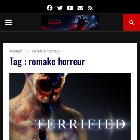
Facebook
Twitter
Youtube
Email
Rss
PRIMARY
MENU
Accueil
remake horreur
Tag : remake horreur