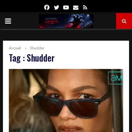
Facebook
Twitter
Youtube
Email
Rss
PRIMARY
MENU
Accueil
Shudder
Tag : Shudder