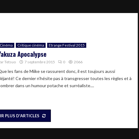
Cinéma
Critique cinéma
Etrange Festival 2015
Yakuza Apocalypse
Par
Tetsuo
7 septembre 2015
0
2066
Que les fans de Miike se rassurent donc, il est toujours aussi
déjanté! Ce dernier n’hésite pas à transgresser toutes les règles et à
sombrer dans un humour potache et surréaliste....
IR PLUS D'ARTICLES