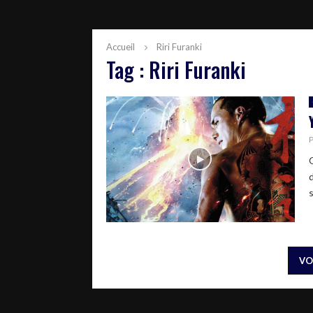
Accueil
Riri Furanki
Tag : Riri Furanki
VO