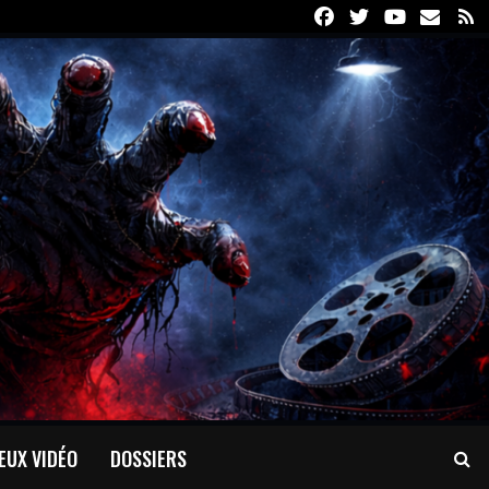
Facebook
Twitter
Youtube
Email
R
EUX VIDÉO
DOSSIERS