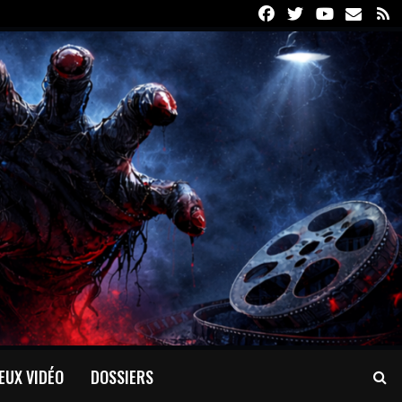
Facebook
Twitter
Youtube
Email
R
EUX VIDÉO
DOSSIERS