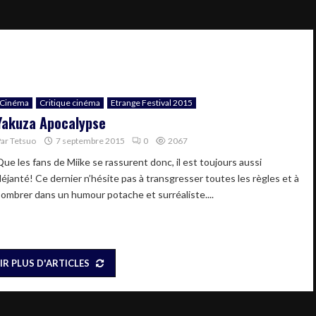
Cinéma
Critique cinéma
Etrange Festival 2015
Yakuza Apocalypse
Par
Tetsuo
7 septembre 2015
0
2067
Que les fans de Miike se rassurent donc, il est toujours aussi
déjanté! Ce dernier n’hésite pas à transgresser toutes les règles et à
sombrer dans un humour potache et surréaliste....
IR PLUS D'ARTICLES