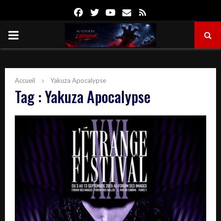
Facebook
Twitter
Youtube
Email
Rss
PRIMARY
MENU
Accueil
Yakuza Apocalypse
Tag : Yakuza Apocalypse