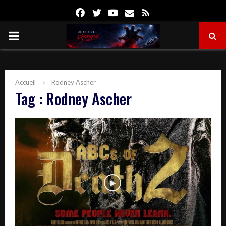
Facebook
Twitter
Youtube
Email
Rss
PRIMARY
MENU
Accueil
Rodney Ascher
Tag : Rodney Ascher