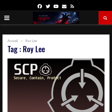
Facebook
Twitter
Youtube
Email
Rss
PRIMARY
MENU
Accueil
Roy Lee
Tag : Roy Lee