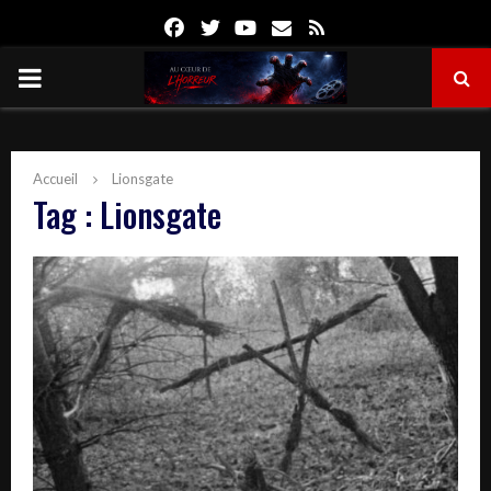
Facebook
Twitter
Youtube
Email
Rss
PRIMARY
MENU
Accueil
Lionsgate
Tag : Lionsgate