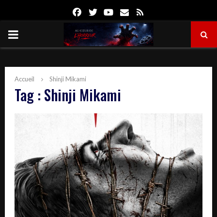
Facebook
Twitter
Youtube
Email
Rss
PRIMARY
MENU
Accueil
Shinji Mikami
Tag : Shinji Mikami