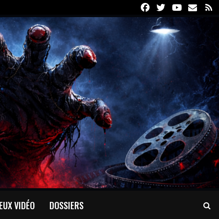
Facebook
Twitter
Youtube
Email
R
EUX VIDÉO
DOSSIERS