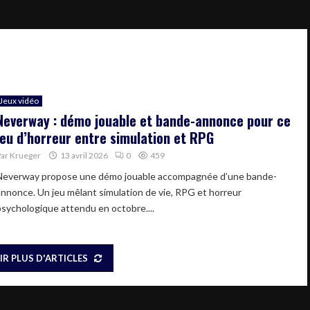
Jeux vidéo
Neverway : démo jouable et bande-annonce pour ce
jeu d’horreur entre simulation et RPG
Par
Krueger
13 avril 2026
0
459
Neverway propose une démo jouable accompagnée d’une bande-
annonce. Un jeu mêlant simulation de vie, RPG et horreur
psychologique attendu en octobre....
IR PLUS D'ARTICLES