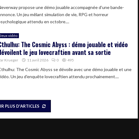
Neverway propose une démo jouable accompagnée d’une bande-
annonce. Un jeu mêlant simulation de vie, RPG et horreur
psychologique attendu en octobre....
Jeux vidéo
Cthulhu: The Cosmic Abyss : démo jouable et vidéo
dévoilent le jeu lovecraftien avant sa sortie
Par
Krueger
11 avril 2026
0
495
Cthulhu: The Cosmic Abyss se dévoile avec une démo jouable et une
vidéo. Un jeu d’enquête lovecraftien attendu prochainement....
IR PLUS D'ARTICLES