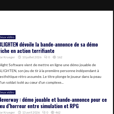
Jeux vidéo
BLIGHTEN dévoile la bande-annonce de sa démo
riche en action terrifiante
Par
Krueger
10 juillet 2026
0
162
Blight Software vient de mettre en ligne une démo jouable de
BLIGHTEN, son jeu de tir à la première personne indépendant à
l'esthétique rétro assumée. Le titre plonge le joueur dans la peau
d'un soldat isolé au cœur d'un complexe...
Jeux vidéo
Neverway : démo jouable et bande-annonce pour ce
jeu d’horreur entre simulation et RPG
Par
Krueger
13 avril 2026
0
462