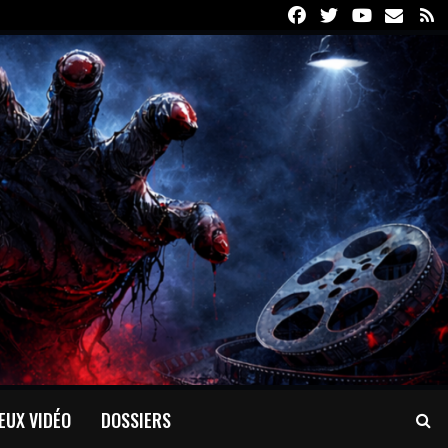
Facebook
Twitter
Youtube
Email
R
EUX VIDÉO
DOSSIERS