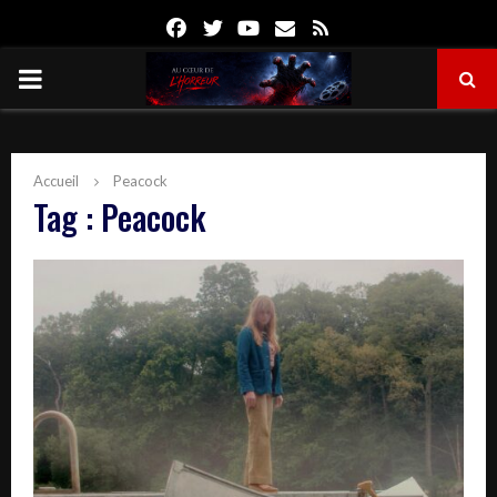
Facebook
Twitter
Youtube
Email
Rss
PRIMARY
MENU
Accueil
Peacock
Tag : Peacock