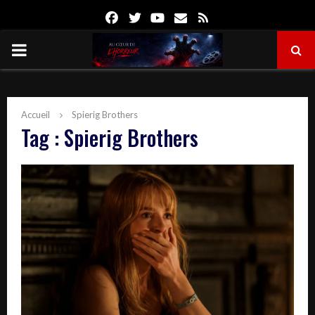
Facebook
Twitter
Youtube
Email
Rss
PRIMARY
MENU
Accueil
Spierig Brothers
Tag : Spierig Brothers