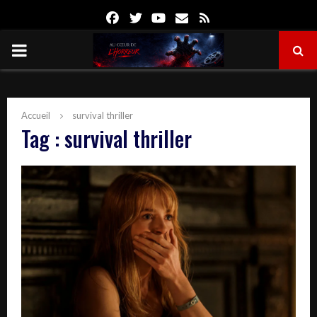
Facebook
Twitter
Youtube
Email
Rss
PRIMARY
MENU
Accueil
survival thriller
Tag : survival thriller