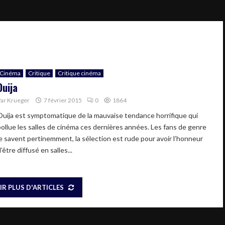
Cinéma
Critique
Critique cinéma
Ouija
Par
Krueger
7 février 2015
0
1864
Ouija est symptomatique de la mauvaise tendance horrifique qui
pollue les salles de cinéma ces dernières années. Les fans de genre
le savent pertinemment, la sélection est rude pour avoir l’honneur
’être diffusé en salles...
IR PLUS D'ARTICLES