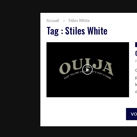
Accueil
Stiles White
Tag : Stiles White
d
VO