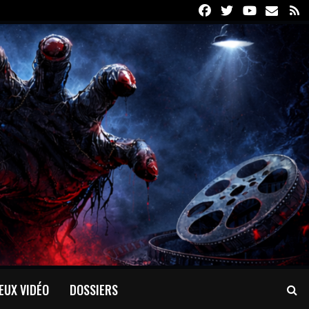
Facebook
Twitter
Youtube
Email
R
EUX VIDÉO
DOSSIERS