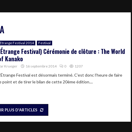
MA
Etrange Festival 2014
Festival
(Étrange Festival) Cérémonie de clôture : The World
of Kanako
Par
Krueger
16 septembre 2014
0
1207
L’Étrange Festival est désormais terminé. C’est donc l’heure de faire
e point et de tirer le bilan de cette 20ème édition....
IR PLUS D'ARTICLES