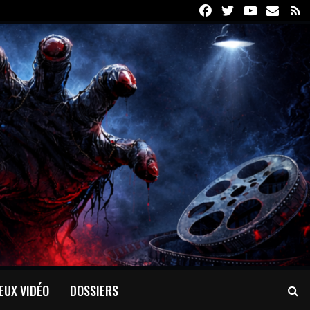
Facebook
Twitter
Youtube
Email
R
EUX VIDÉO
DOSSIERS