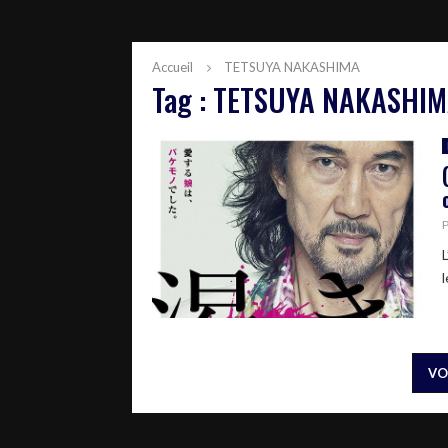
Accueil
TETSUYA NAKASHIMA
Tag : TETSUYA NAKASHI
l
VO