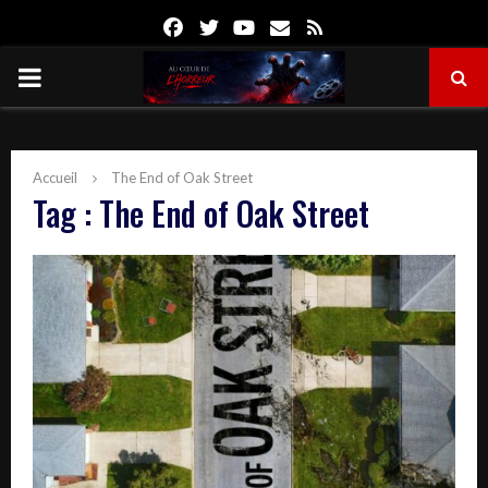
Facebook
Twitter
Youtube
Email
Rss
PRIMARY
MENU
Accueil
The End of Oak Street
Tag : The End of Oak Street