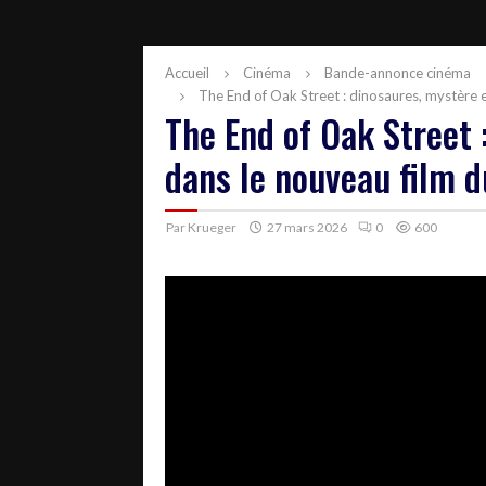
Accueil
Cinéma
Bande-annonce cinéma
The End of Oak Street : dinosaures, mystère et
The End of Oak Street 
dans le nouveau film d
Par
Krueger
27 mars 2026
0
600