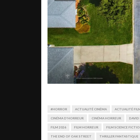
#HORROR
ACTUALITÉ CINÉMA
ACTUALITÉ FI
CINÉMA D'HORREUR
CINÉMA HORREUR
DAVID
FILM 2026
FILM HORREUR
FILM SCIENCE FICTI
THE END OF OAK STREET
THRILLER FANTASTIQUE