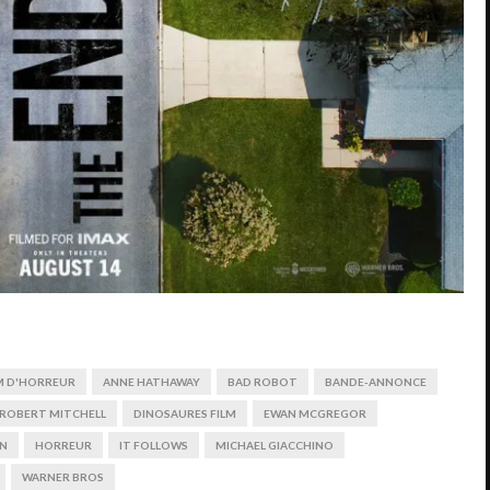
LM D'HORREUR
ANNE HATHAWAY
BAD ROBOT
BANDE-ANNONCE
 ROBERT MITCHELL
DINOSAURES FILM
EWAN MCGREGOR
ON
HORREUR
IT FOLLOWS
MICHAEL GIACCHINO
WARNER BROS