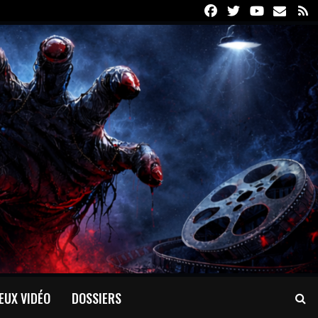
Facebook
Twitter
Youtube
Email
R
EUX VIDÉO
DOSSIERS