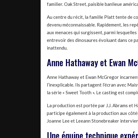
familier. Oak Street, paisible banlieue améri
Au centre du récit, la famille Platt tente de 
devenu méconnaissable. Rapidement, les repèr
aux menaces qui surgissent, parmi lesquelles
entrevoir des dinosaures évoluant dans ce p
inattendu.
Anne Hathaway et Ewan McG
Anne Hathaway et Ewan McGregor incarnent le
l’inexplicable. Ils partagent l’écran avec Mais
la série « Sweet Tooth ». Le casting est compl
La production est portée par J.J. Abrams et
participe également à la production aux côt
Joanne Lee et Leeann Stonebreaker intervien
Une équipe technique expé