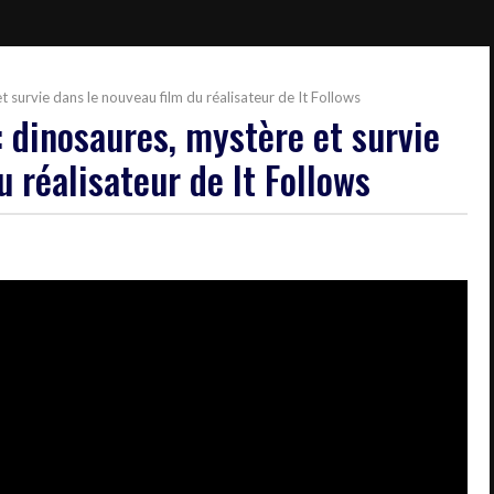
 survie dans le nouveau film du réalisateur de It Follows
: dinosaures, mystère et survie
u réalisateur de It Follows