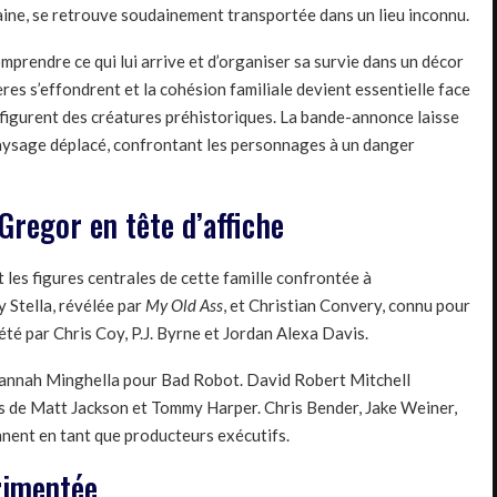
caine, se retrouve soudainement transportée dans un lieu inconnu.
comprendre ce qui lui arrive et d’organiser sa survie dans un décor
es s’effondrent et la cohésion familiale devient essentielle face
 figurent des créatures préhistoriques. La bande-annonce laisse
aysage déplacé, confrontant les personnages à un danger
regor en tête d’affiche
s figures centrales de cette famille confrontée à
y Stella, révélée par
My Old Ass
, et Christian Convery, connu pour
été par Chris Coy, P.J. Byrne et Jordan Alexa Davis.
 Hannah Minghella pour Bad Robot. David Robert Mitchell
és de Matt Jackson et Tommy Harper. Chris Bender, Jake Weiner,
nent en tant que producteurs exécutifs.
rimentée