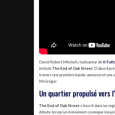
David Robert Mitchell, réalisateur de
It Fol
intitulé
The End of Oak Street
. D’abord pr
travers une première bande-annonce et une af
McGregor.
Un quartier propulsé vers l
The End of Oak Street
s’inscrit dans un reg
débute lorsqu’un événement cosmique inexpli