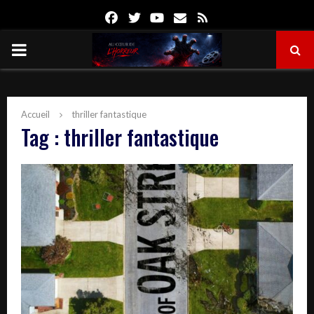
Facebook
Twitter
Youtube
Email
Rss
PRIMARY
MENU
Accueil
thriller fantastique
Tag : thriller fantastique