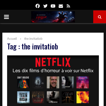
Facebook
Twitter
Youtube
Email
Rss
PRIMARY
MENU
Accueil
the invitatiob
Tag : the invitatiob