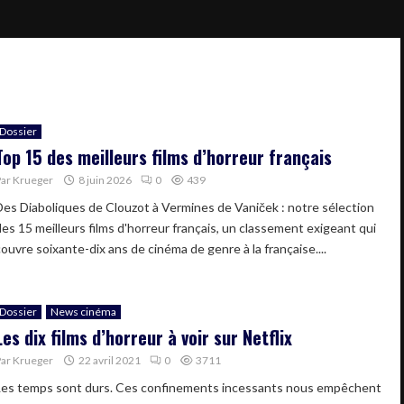
Dossier
Top 15 des meilleurs films d’horreur français
Par
Krueger
8 juin 2026
0
439
Des Diaboliques de Clouzot à Vermines de Vaniček : notre sélection
des 15 meilleurs films d'horreur français, un classement exigeant qui
couvre soixante-dix ans de cinéma de genre à la française....
Dossier
News cinéma
Les dix films d’horreur à voir sur Netflix
Par
Krueger
22 avril 2021
0
3711
Les temps sont durs. Ces confinements incessants nous empêchent