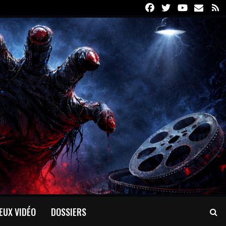
Facebook
Twitter
Youtube
Email
R
EUX VIDÉO
DOSSIERS