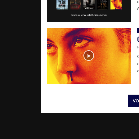
é
c
VO