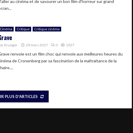
d'aller au cinéma et de savourer un bon film d'horreur sur grand
cran...
Cinéma
Critique
Critique cinéma
Grave
Par
Krueger
29 mars 2017
0
1927
Grave renvoie est un film choc qui renvoie aux meilleures heures du
cinéma de Cronenberg par sa fascination de la maltraitance de la
haire....
IR PLUS D'ARTICLES