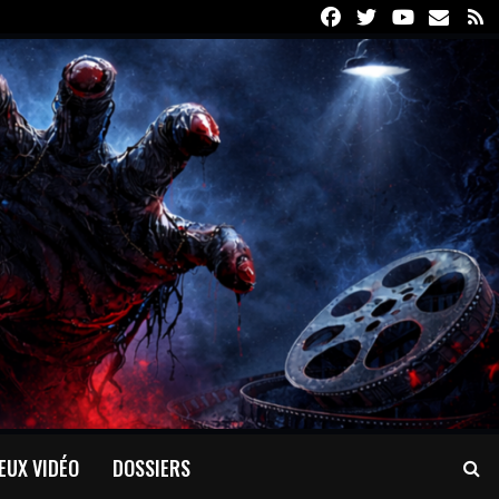
Facebook
Twitter
Youtube
Email
R
EUX VIDÉO
DOSSIERS