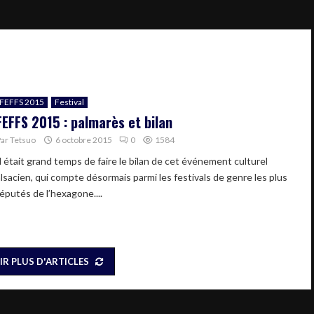
FEFFS 2015
Festival
FEFFS 2015 : palmarès et bilan
Par
Tetsuo
6 octobre 2015
0
1584
Il était grand temps de faire le bilan de cet événement culturel
alsacien, qui compte désormais parmi les festivals de genre les plus
réputés de l’hexagone....
IR PLUS D'ARTICLES