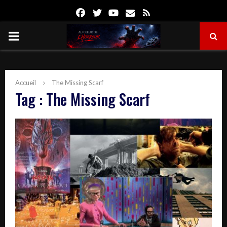
Facebook
Twitter
Youtube
Email
Rss
PRIMARY
MENU
Accueil
The Missing Scarf
Tag : The Missing Scarf