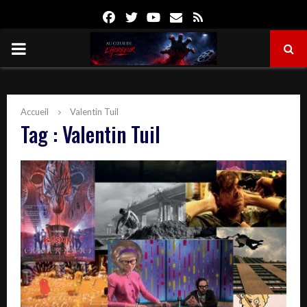
Facebook
Twitter
Youtube
Email
Rss
PRIMARY
MENU
Accueil
Valentin Tuil
Tag : Valentin Tuil