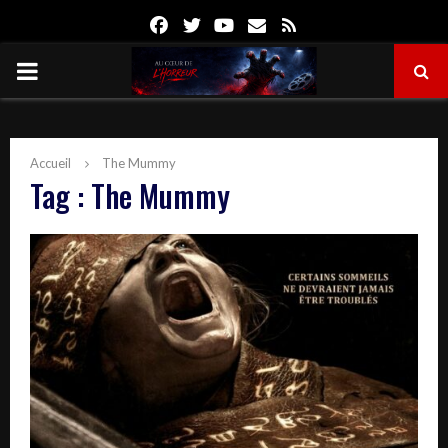
Facebook
Twitter
Youtube
Email
Rss
PRIMARY
MENU
Accueil
The Mummy
Tag : The Mummy