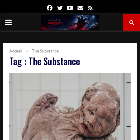
Facebook
Twitter
Youtube
Email
Rss
PRIMARY
MENU
Accueil
The Substance
Tag : The Substance