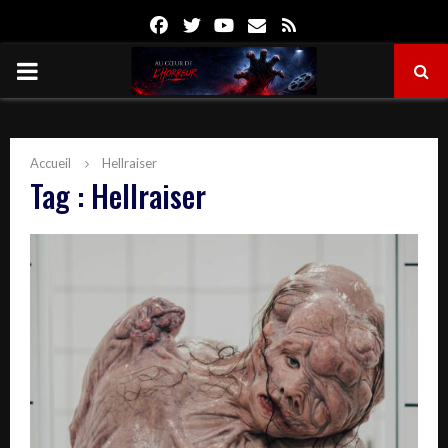
Facebook
Twitter
Youtube
Email
Rss
PRIMARY
MENU
Accueil
Hellraiser
Tag : Hellraiser