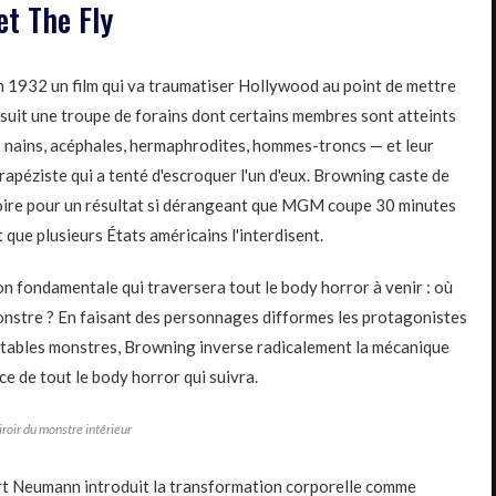
et The Fly
 1932 un film qui va traumatiser Hollywood au point de mettre
s suit une troupe de forains dont certains membres sont atteints
— nains, acéphales, hermaphrodites, hommes-troncs — et leur
apéziste qui a tenté d'escroquer l'un d'eux. Browning caste de
foire pour un résultat si dérangeant que MGM coupe 30 minutes
t que plusieurs États américains l'interdisent.
n fondamentale qui traversera tout le body horror à venir : où
onstre ? En faisant des personnages difformes les protagonistes
itables monstres, Browning inverse radicalement la mécanique
e de tout le body horror qui suivra.
roir du monstre intérieur
rt Neumann introduit la transformation corporelle comme