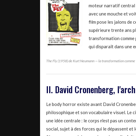
moteur narratif central 
avec une mouche et voit
film pose les jalons de
supérieure trente ans pl
transformation comme pe
qui disparaît dans une 
The Fly (1958) de Kurt Neumann — la transformation comme t
II. David Cronenberg, l'arch
Le body horror existe avant David Cronenberg.
philosophique et son vocabulaire visuel. Le c
une idée centrale : le corps n'est pas un conte
social, sujet à des forces qui le dépassent et 