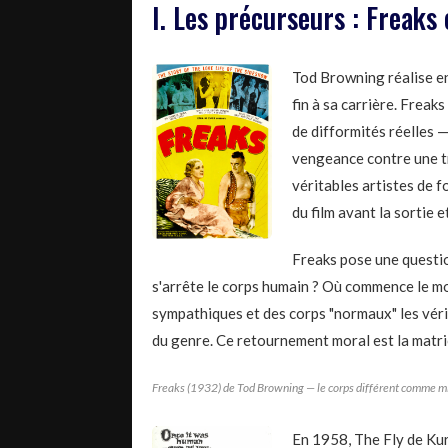
I. Les précurseurs : Freaks 
Tod Browning réalise en
fin à sa carrière. Freak
de difformités réelles 
vengeance contre une tr
véritables artistes de 
du film avant la sortie e
Freaks pose une questio
s'arrête le corps humain ? Où commence le m
sympathiques et des corps "normaux" les vér
du genre. Ce retournement moral est la matric
Freaks (1932) de Tod Browning — le corps différent comme mi
En 1958, The Fly de Ku