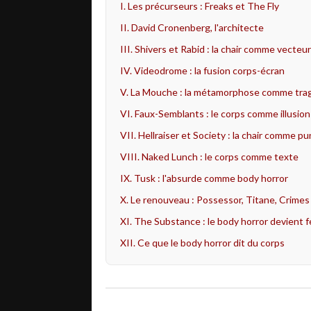
I. Les précurseurs : Freaks et The Fly
II. David Cronenberg, l'architecte
III. Shivers et Rabid : la chair comme vecteur
IV. Videodrome : la fusion corps-écran
V. La Mouche : la métamorphose comme tra
VI. Faux-Semblants : le corps comme illusion
VII. Hellraiser et Society : la chair comme pu
VIII. Naked Lunch : le corps comme texte
IX. Tusk : l'absurde comme body horror
X. Le renouveau : Possessor, Titane, Crimes
XI. The Substance : le body horror devient 
XII. Ce que le body horror dit du corps