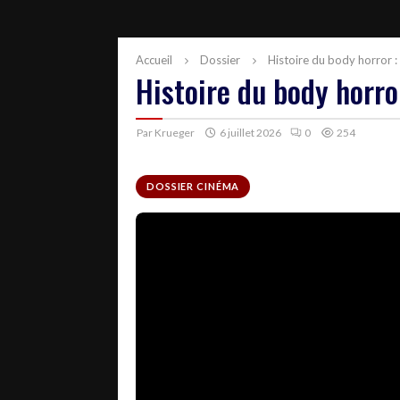
Accueil
Dossier
Histoire du body horror 
Histoire du body horro
Par
Krueger
6 juillet 2026
0
254
DOSSIER CINÉMA