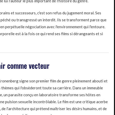
 lui l'auteur le plus important de l'histoire du genre.
ains et successeurs, c'est son refus du jugement moral. Ses
 péché ou transgressé un interdit. Ils se transforment parce que
, en perpétuelle négociation avec l'environnement qui l'entoure.
porelle est à la fois ce qui rend ses films si dérangeants et si
chair comme vecteur
ronenberg signe son premier film de genre pleinement abouti et
 thèmes qui l'obsèderont toute sa carrière. Dans un immeuble
e, un parasite conçu en laboratoire transforme ses hôtes en
e pulsion sexuelle incontrôlable. Le film est une critique acerbe
, de l'architecture qui prétend maîtriser les désirs humains, et de