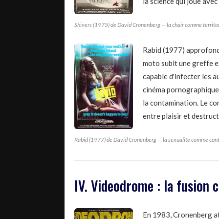
la science qui joue avec
Shivers (1975) de David Cronenberg — la chair comme territoi
Rabid (1977) approfondi
moto subit une greffe e
capable d'infecter les 
cinéma pornographique, 
la contamination. Le cor
entre plaisir et destruc
Rabid (1977) de David Cronenberg — la sexualité comme con
IV. Videodrome : la fusion 
En 1983, Cronenberg at