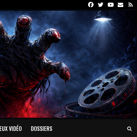
Facebook
Twitter
Youtube
Email
R
EUX VIDÉO
DOSSIERS