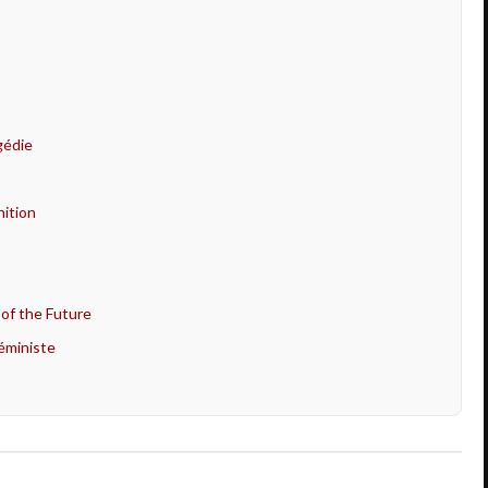
gédie
nition
 of the Future
féministe