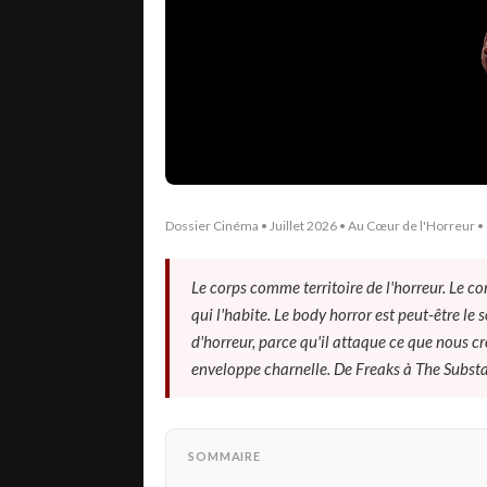
Dossier Cinéma • Juillet 2026 • Au Cœur de l'Horreur •
Le corps comme territoire de l'horreur. Le c
qui l'habite. Le body horror est peut-être le
d'horreur, parce qu'il attaque ce que nous cr
enveloppe charnelle. De Freaks à The Substan
SOMMAIRE