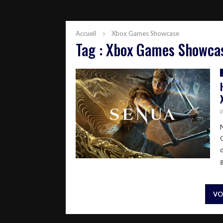
Accueil
Xbox Games Showcase
Tag : Xbox Games Showca
N
VO