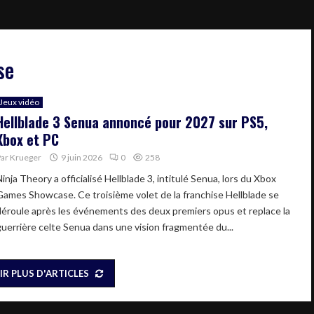
se
Jeux vidéo
Hellblade 3 Senua annoncé pour 2027 sur PS5,
Xbox et PC
Par
Krueger
9 juin 2026
0
258
inja Theory a officialisé Hellblade 3, intitulé Senua, lors du Xbox
Games Showcase. Ce troisième volet de la franchise Hellblade se
déroule après les événements des deux premiers opus et replace la
guerrière celte Senua dans une vision fragmentée du...
IR PLUS D'ARTICLES