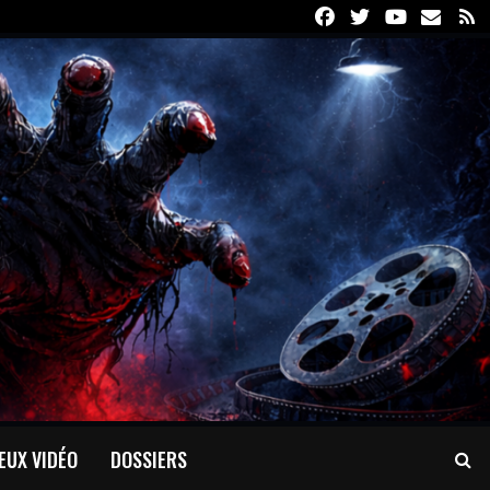
Facebook
Twitter
Youtube
Email
R
EUX VIDÉO
DOSSIERS