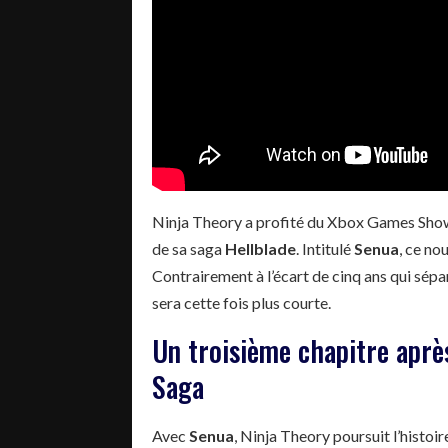
Ninja Theory a profité du Xbox Games Showc
de sa saga
Hellblade
. Intitulé
Senua
, ce no
Contrairement à l’écart de cinq ans qui sépar
sera cette fois plus courte.
Un troisième chapitre apr
Saga
Avec
Senua
, Ninja Theory poursuit l’histo