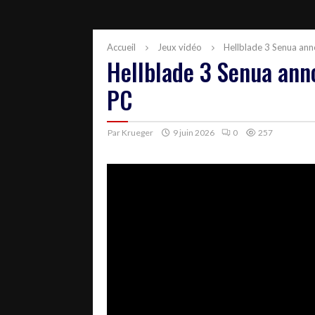
Accueil
Jeux vidéo
Hellblade 3 Senua an
Hellblade 3 Senua ann
PC
Par
Krueger
9 juin 2026
0
257