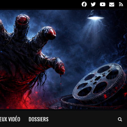
Facebook
Twitter
Youtube
Email
R
EUX VIDÉO
DOSSIERS