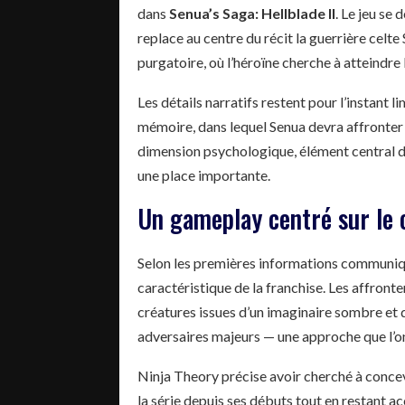
dans
Senua’s Saga: Hellblade II
. Le jeu se
replace au centre du récit la guerrière celt
purgatoire, où l’héroïne cherche à atteindre l
Les détails narratifs restent pour l’instant 
mémoire, dans lequel Senua devra affronter 
dimension psychologique, élément central de
une place importante.
Un gameplay centré sur le 
Selon les premières informations communi
caractéristique de la franchise. Les affront
créatures issues d’un imaginaire sombre et
adversaires majeurs — une approche que l’o
Ninja Theory précise avoir cherché à concevo
la série depuis ses débuts tout en restant ac