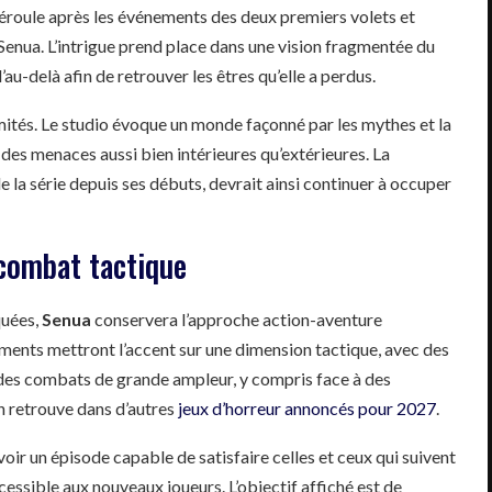
 déroule après les événements des deux premiers volets et
e Senua. L’intrigue prend place dans une vision fragmentée du
’au-delà afin de retrouver les êtres qu’elle a perdus.
limités. Le studio évoque un monde façonné par les mythes et la
des menaces aussi bien intérieures qu’extérieures. La
 la série depuis ses débuts, devrait ainsi continuer à occuper
combat tactique
quées,
Senua
conservera l’approche action-aventure
ements mettront l’accent sur une dimension tactique, avec des
 des combats de grande ampleur, y compris face à des
n retrouve dans d’autres
jeux d’horreur annoncés pour 2027
.
ir un épisode capable de satisfaire celles et ceux qui suivent
cessible aux nouveaux joueurs. L’objectif affiché est de