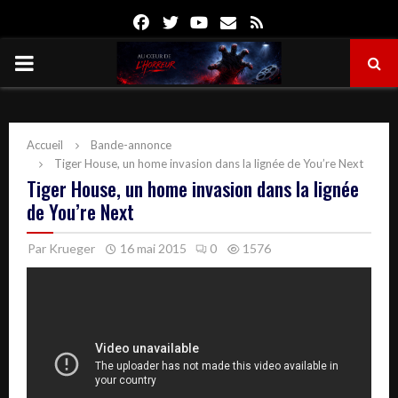
Facebook
Twitter
Youtube
Email
Rss
PRIMARY
MENU
Accueil
Bande-annonce
Tiger House, un home invasion dans la lignée de You’re Next
Tiger House, un home invasion dans la lignée
de You’re Next
Par
Krueger
16 mai 2015
0
1576