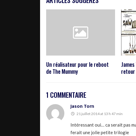
ARTICLES SUGGÉRÉS
Un réalisateur pour le reboot
James 
de The Mummy
retour
1 COMMENTAIRE
Jason Torn
21 juillet 2014 at 13 h 47 min
Intéressant oui… ca serait pas ma
ferait une jolie petite trilogie