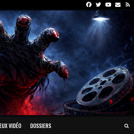
Facebook
Twitter
Youtube
Email
R
EUX VIDÉO
DOSSIERS