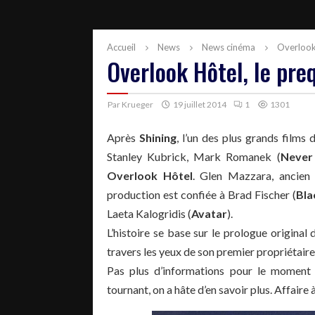
Accueil
News
News cinéma
Overlook 
Overlook Hôtel, le pre
Par
Krueger
19 juillet 2014
1
1301
Après
Shining
, l’un des plus grands films 
Stanley Kubrick, Mark Romanek (
Never
Overlook Hôtel
. Glen Mazzara, ancie
production est confiée à Brad Fischer (
Bla
Laeta Kalogridis (
Avatar
).
L’histoire se base sur le prologue original
travers les yeux de son premier propriétair
Pas plus d’informations pour le moment 
tournant, on a hâte d’en savoir plus. Affaire à