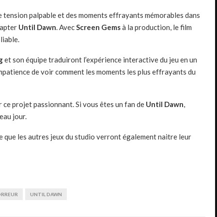
une tension palpable et des moments effrayants mémorables dans
dapter
Until Dawn
. Avec
Screen Gems
à la production, le film
liable.
g
et son équipe traduiront l’expérience interactive du jeu en un
 impatience de voir comment les moments les plus effrayants du
r ce projet passionnant. Si vous êtes un fan de
Until Dawn
,
eau jour.
te que les autres jeux du studio verront également naitre leur
ORREUR
UNTIL DAWN