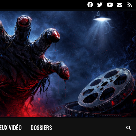
Facebook
Twitter
Youtube
Email
R
EUX VIDÉO
DOSSIERS