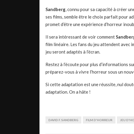
Sandberg
, connu pour sa capacité à créer 
ses films, semble être le choix parfait pour a
promet d’être une expérience d’horreur inoub
Il sera intéressant de voir comment
Sandber
film linéaire. Les fans du jeu attendent avec
jeu seront adaptés à l’écran.
Restez à l’écoute pour plus d’informations su
préparez-vous à vivre l’horreur sous un nouv
Si cette adaptation est une réussite, nul dou
adaptation. On a hâte !
DAVID F. SANDBERG
FILM D'HORREUR
JEU D'H