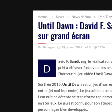
Accueil
News
News cinéma
Until Daw
Until Dawn : David F. 
sur grand écran
Par
Krueger
23 janvier 2024
0
1326
avid F. Sandberg
, le réalisateur
D
prêt à effrayer à nouveau les ama
l’horreur du jeu vidéo
Until Daw
Sorti en 2015,
Until Dawn
est un jeu d’horre
entier (et moi le premier). Le jeu suit huit a
Leur nuit de détente se transforme rapidemen
mystérieux. Le jeu est connu pour son atmosph
personnages bien développés.