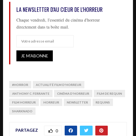
LA NEWSLETTER D'AU CŒUR DE L'HORREUR
Chaque vendredi, l'essentiel du cinéma d'horreur
directement dans ta boîte mail.
#HORROR
ACTUALITÉ FILM D'HORREUR
ANTHONY C. FERRANTE
CINÉMA D'HORREUR
FILM DE REQUIN
FILM HORREUR
HORREUR
NEWSLETTER
REQUINS
SHARKNADO
PARTAGEZ
0