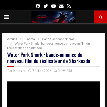
Facebook
Twitter
Youtube
Email
Rss
PRIMARY
MENU
Accueil
Cinéma
Bande-annonce cinéma
Water Park Shark : bande-annonce du nouveau film du
réalisateur de Sharknado
Water Park Shark : bande-annonce du
nouveau film du réalisateur de Sharknado
Par
Krueger
7 juillet 2026
0
258