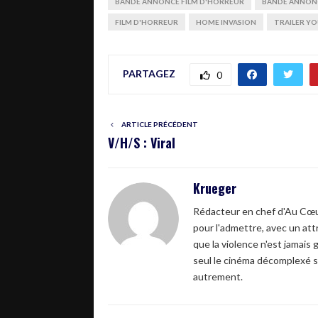
BANDE ANNONCE FILM D'HORREUR
BANDE ANNONC
FILM D'HORREUR
HOME INVASION
TRAILER YO
PARTAGEZ
0
ARTICLE PRÉCÉDENT
V/H/S : Viral
Krueger
Rédacteur en chef d'Au Cœur
pour l'admettre, avec un attr
que la violence n'est jamais 
seul le cinéma décomplexé s
autrement.