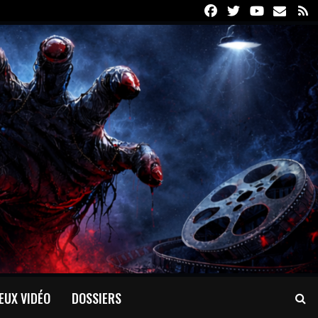
Facebook
Twitter
Youtube
Email
R
EUX VIDÉO
DOSSIERS