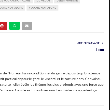
E YOU ARE NOT ALONE
DC MEDIAS
DEREK MUNGOR
U ARE NOT ALONE
YOU ARE NOT ALONE
ARTICLE SUIVANT
June
 de l'Horreur. Fan inconditionnel du genre depuis trop longtemps
ait particulier pour le gore, le viscéral et le torture porn. Convaincu
gratuite : elle révèle les thèmes les plus profonds avec une force que
'autorise. Ce site est une obsession. Les médecins appellent ça