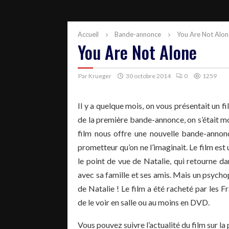
Accueil
Bande-annonce
You Are Not Alon
You Are Not Alone
Par
Krueger
30 octobre 2014
0
1259
Il y a quelque mois, on vous présentait un 
de la première bande-annonce, on s’était mon
film nous offre une nouvelle bande-annon
prometteur qu’on ne l’imaginait. Le film es
le point de vue de Natalie, qui retourne dan
avec sa famille et ses amis. Mais un psycho
de Natalie ! Le film a été racheté par les 
de le voir en salle ou au moins en DVD.
Vous pouvez suivre l’actualité du film sur l