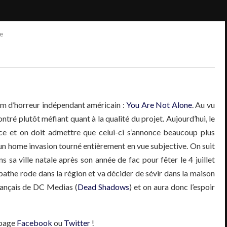
e
film d’horreur indépendant américain :
You Are Not Alone
. Au vu
tré plutôt méfiant quant à la qualité du projet. Aujourd’hui, le
ce et on doit admettre que celui-ci s’annonce beaucoup plus
t un home invasion tourné entièrement en vue subjective. On suit
s sa ville natale après son année de fac pour fêter le 4 juillet
pathe rode dans la région et va décider de sévir dans la maison
Français de DC Medias (
Dead Shadows
) et on aura donc l’espoir
a page
Facebook
ou
Twitter
!