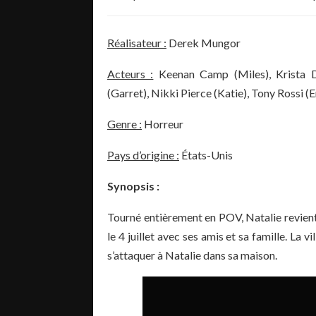
Réalisateur :
Derek Mungor
Acteurs :
Keenan Camp (Miles), Krista D
(Garret), Nikki Pierce (Katie), Tony Rossi (
Genre :
Horreur
Pays d’origine :
États-Unis
Synopsis :
Tourné entièrement en POV, Natalie revient 
le 4 juillet avec ses amis et sa famille. La 
s’attaquer à Natalie dans sa maison.