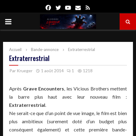
Facebook
Twitter
Youtube
Email
Rss
PRIMARY
MENU
Accueil
Bande-annonce
Extraterrestrial
Extraterrestrial
Par
Krueger
1 août 2014
1
1218
Après
Grave Encounters
, les Vicious Brothers mettent
la barre plus haut avec leur nouveau film :
Extraterrestrial
.
Ne serait-ce que d’un point de vue image, le film est bien
plus ambitieux (surement doté d’un budget plus
conséquent également) et cette première bande-