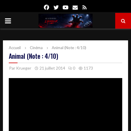
Facebook
Twitter
Youtube
Email
Rss
PRIMARY
MENU
Accueil
Cinéma
Animal (Note : 4/10)
Animal (Note : 4/10)
Par
Krueger
21 juillet 2014
0
1173