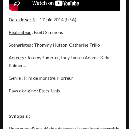
Date de sortie
: 17 juin 2014 (USA)
Réalisateur
: Brett Simmons
Scénaristes
: Thommy Hutson, Catherine Trillo
Acteurs
: Jeremy Sumpter, Joey Lauren Adams, Keke
Palmer…
Genre
: Film de monstre, Horreur
Pays d’origine
: Etats-Unis
Synopsis
:
Un groupe d’amis décide de passer le weekend ensemble.