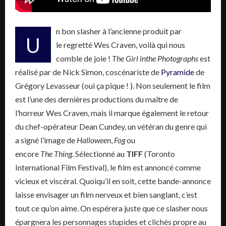
n bon
slasher
à l’ancienne produit par
U
le
regretté
Wes
Craven
, voilà qui nous
comble de joie !
The
Girl
in
the
Photographs
est
réalisé par de Nick Simon,
coscénariste
de
Pyramide
de
Grégory Levasseur
(
oui
ça pique !
)
.
Non seulement le film
est l’une des dernières productions du maître de
l’horreur
Wes
Craven
, mais il marque également le retour
du chef-opérateur Dean
Cundey
, un vétéran du genre qui
a signé l’image de
Halloween
,
Fog
ou
encore
The
Thing
.
Sélectionné au
TIFF
(Toronto
International Film Festival)
, le film est annoncé comme
vicieux et viscéral.
Quoiqu’il en soit, cette bande-annonce
laisse envisager un film nerveux et bien sanglant, c’est
tout ce qu’on aime.
On espérera juste que ce
slasher
nous
épargnera les personnages stupides et clichés propre au