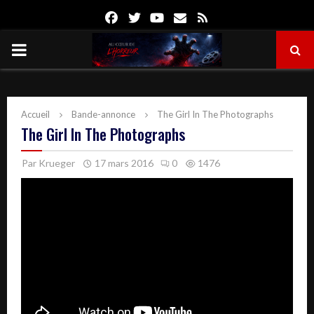
Facebook
Twitter
Youtube
Email
Rss
PRIMARY
MENU
Accueil
Bande-annonce
The Girl In The Photographs
The Girl In The Photographs
Par
Krueger
17 mars 2016
0
1476