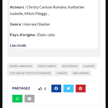
Acteurs :
Christy Carlson Romano
,
Katharine
Isabelle
,
Mitch Pileggi…
Genre :
Horreur/Slasher
Pays d’origine :
États-Unis
Lien Imdb
BANDE-ANNONCE
DEAN CUNDEY
NICK SIMON
SLASHER
THE GIRL IN THE PHOTOGRAPHS
TRAILER
WES CRAVEN
PARTAGEZ
0