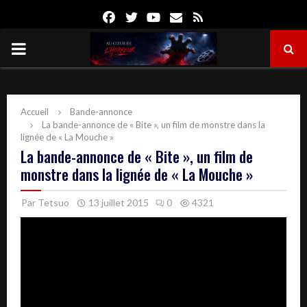
Facebook
Twitter
Youtube
Email
Rss
PRIMARY
MENU
Accueil
Bande-annonce
La bande-annonce de « Bite », un film de monstre dans la
lignée de « La Mouche »
La bande-annonce de « Bite », un film de
monstre dans la lignée de « La Mouche »
Par
Tetsuo
13 juillet 2015
0
4321