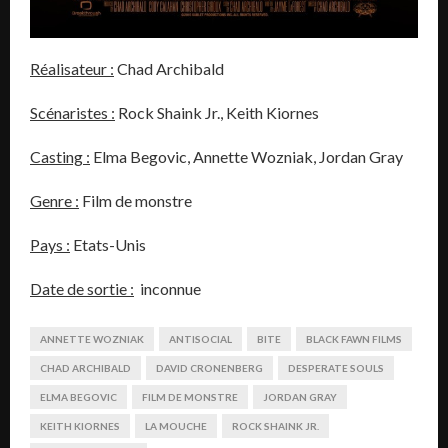
Réalisateur :
Chad Archibald
Scénaristes :
Rock Shaink Jr., Keith Kiornes
Casting :
Elma Begovic, Annette Wozniak, Jordan Gray
Genre :
Film de monstre
Pays :
Etats-Unis
Date de sortie :
inconnue
ANNETTE WOZNIAK
ANTISOCIAL
BITE
BLACK FAWN FILMS
CHAD ARCHIBALD
DAVID CRONENBERG
DESPERATE SOULS
ELMA BEGOVIC
FILM DE MONSTRE
JORDAN GRAY
KEITH KIORNES
LA MOUCHE
ROCK SHAINK JR.