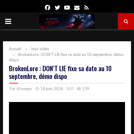
Facebook
Twitter
Youtube
Email
Rss
PRIMARY
MENU
Accueil
Jeux vidéo
BrokenLore : DON’T LIE fixe sa date au 10 septembre, démo
dispo
BrokenLore : DON’T LIE fixe sa date au 10
septembre, démo dispo
Par
Krueger
18 juin 2026
0
139