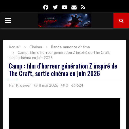
Facebook
Twitter
Youtube
Email
Rss
PRIMARY
MENU
Accueil
Cinéma
Bande-annonce cinéma
Camp : film d’horreur génération Z inspiré de The Craft,
sortie cinéma en juin 2026
Camp : film d’horreur génération Z inspiré de
The Craft, sortie cinéma en juin 2026
Par
Krueger
8 mai 2026
0
624