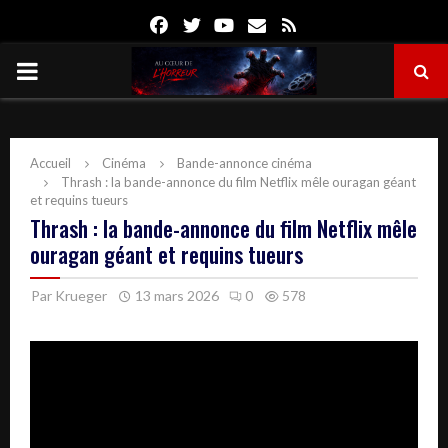
Facebook
Twitter
Youtube
Email
Rss
PRIMARY
MENU
Accueil
Cinéma
Bande-annonce cinéma
Thrash : la bande-annonce du film Netflix mêle ouragan géant
et requins tueurs
Thrash : la bande-annonce du film Netflix mêle
ouragan géant et requins tueurs
Par
Krueger
13 mars 2026
0
578