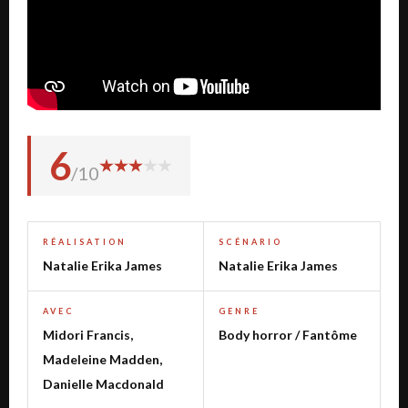
6
/10
RÉALISATION
SCÉNARIO
Natalie Erika James
Natalie Erika James
AVEC
GENRE
Midori Francis,
Body horror / Fantôme
Madeleine Madden,
Danielle Macdonald