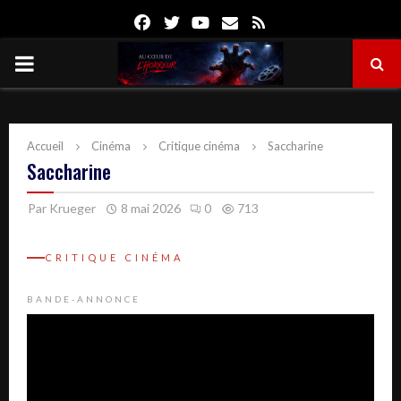
Facebook
Twitter
Youtube
Email
Rss
PRIMARY
MENU
Accueil
Cinéma
Critique cinéma
Saccharine
Saccharine
Par
Krueger
8 mai 2026
0
713
CRITIQUE CINÉMA
BANDE-ANNONCE