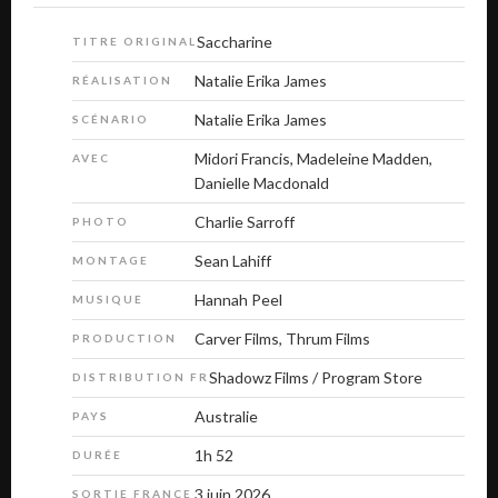
Saccharine
TITRE ORIGINAL
Natalie Erika James
RÉALISATION
Natalie Erika James
SCÉNARIO
Midori Francis, Madeleine Madden,
AVEC
Danielle Macdonald
Charlie Sarroff
PHOTO
Sean Lahiff
MONTAGE
Hannah Peel
MUSIQUE
Carver Films, Thrum Films
PRODUCTION
Shadowz Films / Program Store
DISTRIBUTION FR
Australie
PAYS
1h 52
DURÉE
3 juin 2026
SORTIE FRANCE