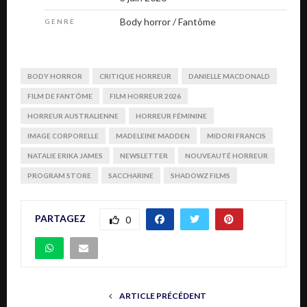
Body horror / Fantôme
GENRE
BODY HORROR
CRITIQUE HORREUR
DANIELLE MACDONALD
FILM DE FANTÔME
FILM HORREUR 2026
HORREUR AUSTRALIENNE
HORREUR FÉMININE
IMAGE CORPORELLE
MADELEINE MADDEN
MIDORI FRANCIS
NATALIE ERIKA JAMES
NEWSLETTER
NOUVEAUTÉ HORREUR
PROGRAM STORE
SACCHARINE
SHADOWZ FILMS
PARTAGEZ
0
ARTICLE PRÉCÉDENT