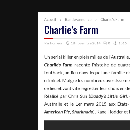
Accueil
Bande-annonce
Charlie’s Farm
Charlie’s Farm
Par
horreur
18 novembre 2014
0
1816
Un serial killer en plein milieu de l’Australie
Charlie’s Farm
raconte l’histoire de quatr
l’outback, un lieu dans lequel une famille
criminel. Malgré les nombreux avertissement
ce lieu et vont vite regretter leur choix en 
Réalisé par Chris Sun (
Daddy’s Little Gir
Australie et le 1er mars 2015 aux États
American Pie, Sharknado
), Kane Hodder et 