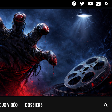
Facebook
Twitter
Youtube
Email
R
EUX VIDÉO
DOSSIERS