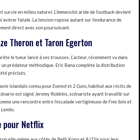
 survie en milieu naturel. L’immensité aride de l’outback devient
s’avérer fatale. La tension repose autant sur l’endurance de
tement direct avec son poursuivant.
ize Theron et Taron Egerton
rète le tueur lancé à ses trousses. L’acteur, récemment vu dans
er un prédateur méthodique. Eric Bana complète la distribution
 été précisés.
éaste islandais connu pour
Everest
et
2 Guns
, habitué aux récits de
énario est signé Jeremy Robbins, scénariste ayant travaillé sur
 comme une rencontre entre l’escalade vertigineuse de
Free Solo
et
e Lambs
.
 pour Netflix
eron elle-même aux côtés de Beth Kono et AJ Dix pour leur