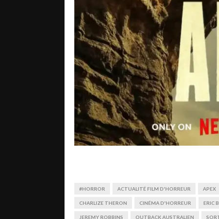
#HORROR
ACTUALITÉ FILM D'HORREUR
APEX
CHARLIZE THERON
CINÉMA D'HORREUR
ERIC 
JEREMY ROBBINS
OUTBACK AUSTRALIEN
SORT