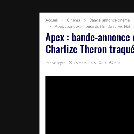
Accueil
Cinéma
Bande-annonce cinéma
Apex : bande-annonce du film de survie Netfl
Apex : bande-annonce d
Charlize Theron traqu
Par
Krueger
26 mars 2026
0
604