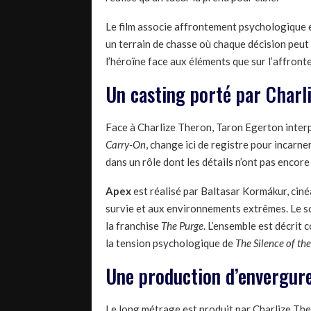
Le film associe affrontement psychologique et
un terrain de chasse où chaque décision peut 
l’héroïne face aux éléments que sur l’affron
Un casting porté par Charl
Face à Charlize Theron, Taron Egerton interp
Carry-On
, change ici de registre pour incarn
dans un rôle dont les détails n’ont pas encore
Apex
est réalisé par Baltasar Kormákur, cin
survie et aux environnements extrêmes. Le sc
la franchise
The Purge
. L’ensemble est décrit
la tension psychologique de
The Silence of th
Une production d’envergure
Le long métrage est produit par Charlize Th