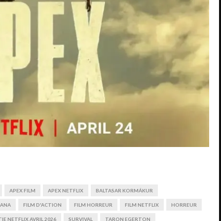
APEX FILM
APEX NETFLIX
BALTASAR KORMÁKUR
BANA
FILM D'ACTION
FILM HORREUR
FILM NETFLIX
HORREUR
IE NETFLIX AVRIL 2026
SURVIVAL
TARON EGERTON