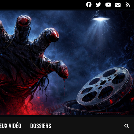
Facebook
Twitter
Youtube
Email
R
EUX VIDÉO
DOSSIERS