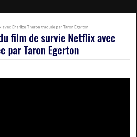
ix avec Charlize Theron traquée par Taron Egerton
u film de survie Netflix avec
ée par Taron Egerton