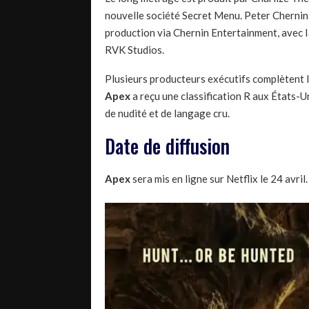
nouvelle société Secret Menu. Peter Chernin
production via Chernin Entertainment, avec 
RVK Studios.
Plusieurs producteurs exécutifs complètent 
Apex
a reçu une classification R aux États-U
de nudité et de langage cru.
Date de diffusion
Apex
sera mis en ligne sur Netflix le 24 avril.